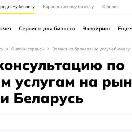
среднему бизнесу
Корпоративному бизнесу
О банке
счет
Сервисы для бизнеса
Эквайринг
Еще
су
Онлайн сервисы
Заявка на брокерские услуги бизнесу
консультацию по
м услугам на ры
и Беларусь