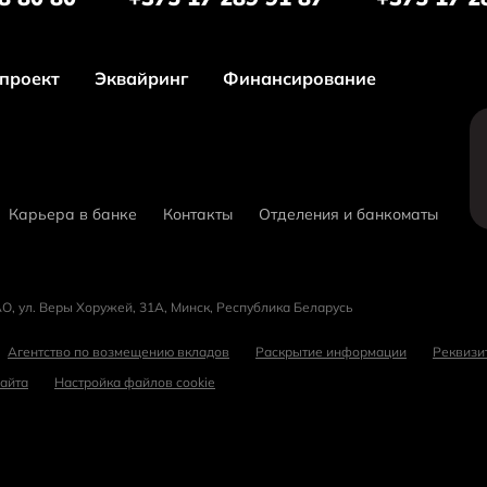
проект
Эквайринг
Финансирование
Карьера в банке
Контакты
Отделения и банкоматы
О, ул. Веры Хоружей, 31А, Минск, Республика Беларусь
Агентство по возмещению вкладов
Раскрытие информации
Реквизи
сайта
Настройка файлов cookie