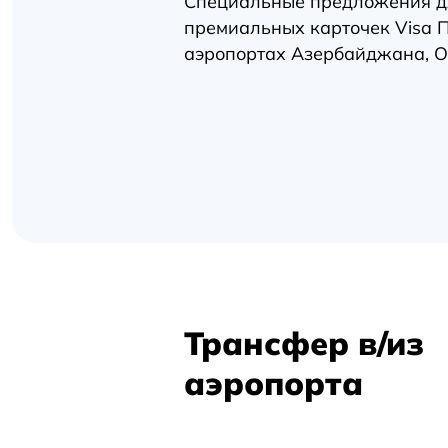
Специальные предложения д
Трансфер
премиальных карточек Visa 
в
аэропортах Азербайджана, О
аэропорты
с Visa
Трансфер в/из
аэропорта