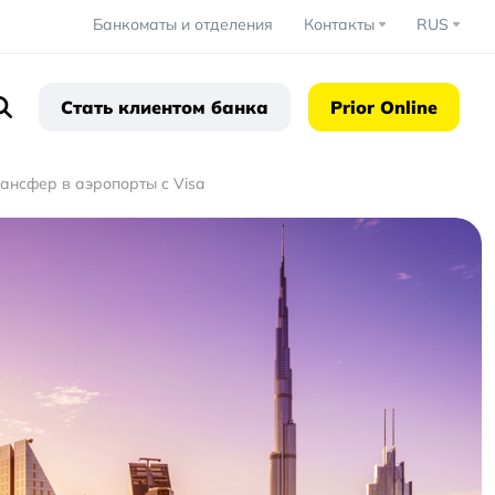
Банкоматы и отделения
Контакты
RUS
Установить
Стать клиентом банка
Prior Online
ансфер в аэропорты с Visa