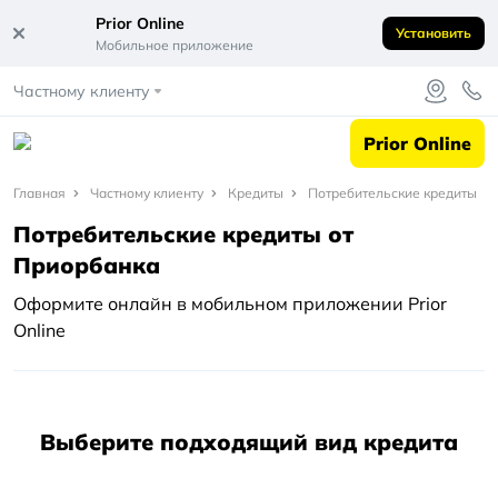
Prior Online
Установить
Мобильное приложение
Частному клиенту
Prior Online
Главная
Главная
Частному клиенту
Кредиты
Потребительские кредиты
Потребительские кредиты от
Частному
Приорбанка
клиенту
Оформите онлайн в мобильном приложении Prior
Кредиты
Online
Потребительские
кредиты
Выберите подходящий вид кредита