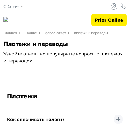
О банке
Prior Online
Главная
Главная
О банке
Вопрос-ответ
Платежи и переводы
Платежи и переводы
О
банке
Узнайте ответы на популярные вопросы о платежах
и переводах
Вопрос-
ответ
Платежи
и
Платежи
переводы
Как оплачивать налоги?