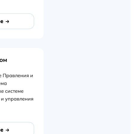
е
ком
е Правления и
ема
же системе
 и управления
е