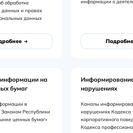
информации о деятел
б обработке
 данных и правах
сональных данных
дробнее
Подробне
 информации на
Информирование
ных бумаг
нарушениях
формации в
Каналы информирова
с Законом Республики
нарушениях Кодекса
рынке ценных бумаг»
корпоративного пове
Кодекса профессиона