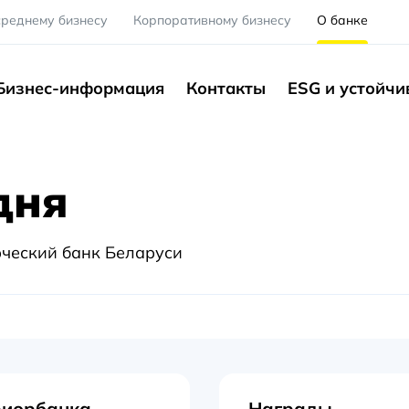
среднему бизнесу
Корпоративному бизнесу
О банке
Бизнес-информация
Контакты
ESG и устойчи
дня
ческий банк Беларуси
риорбанка
Награды