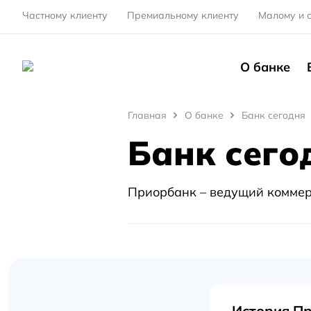
Частному клиенту
Премиальному клиенту
Малому и 
О банке
Главная
Главная
О банке
Банк сегодня
Банк сего
О
банке
Банк
Приорбанк – ведущий коммер
сегодня
История П