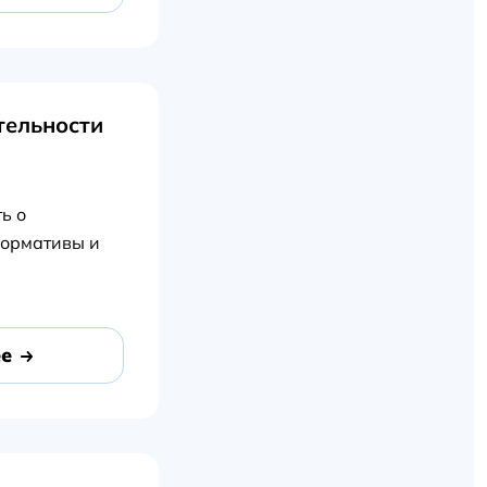
тельности
ь о
нормативы и
е