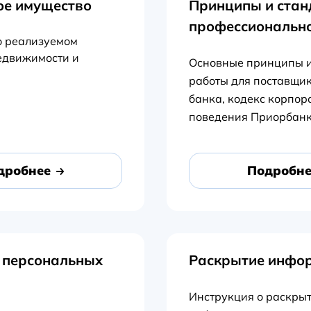
ое имущество
Принципы и ста
профессионально
 реализуемом
едвижимости и
Основные принципы 
работы для поставщи
банка, кодекс корпор
поведения Приорбан
дробнее
Подробне
 персональных
Раскрытие инфо
Инструкция о раскры