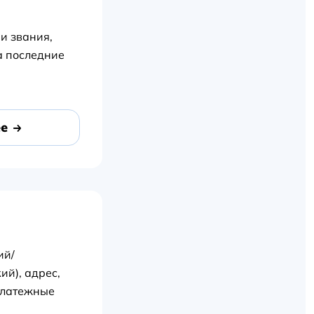
и звания,
а последние
е
ий/
ий), адрес,
платежные