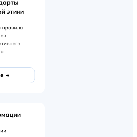
ндарты
й этики
и правила
ков
ативного
ка
е
рмации
тии