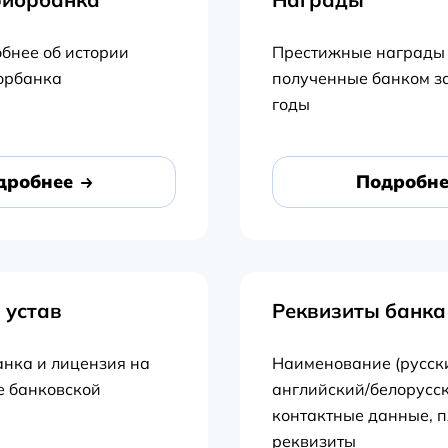
бнее об истории
Престижные награды 
орбанка
полученные банком з
годы
дробнее
Подробне
 устав
Реквизиты банка
анка и лицензия на
Наименование (русск
е банковской
английский/белорусск
контактные данные, 
реквизиты