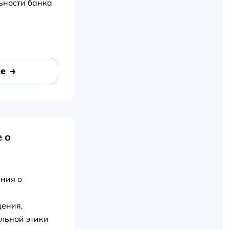
ьности банка
е
 о
ния о
дения,
льной этики