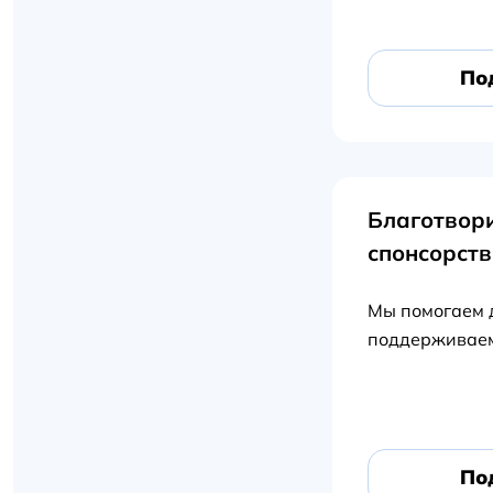
По
Благотвори
спонсорств
Мы помогаем 
поддерживаем
По