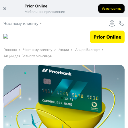
Prior Online
Установить
Мобильное приложение
Частному клиенту
Prior Online
Главная
Главная
Частному клиенту
Акции
Акции Белкарт
Акции для Белкарт Максимум
Частному
клиенту
Акции
Акции
Белкарт
Акции
для
Белкарт