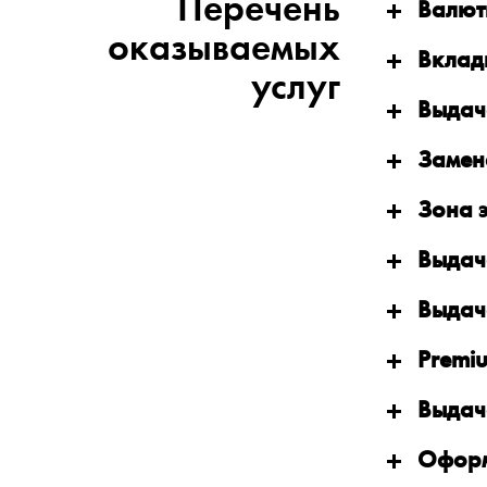
Перечень
Валют
оказываемых
Вклад
услуг
Выдач
Замен
Зона 
Выдач
Выдач
Premi
Выдач
Оформ