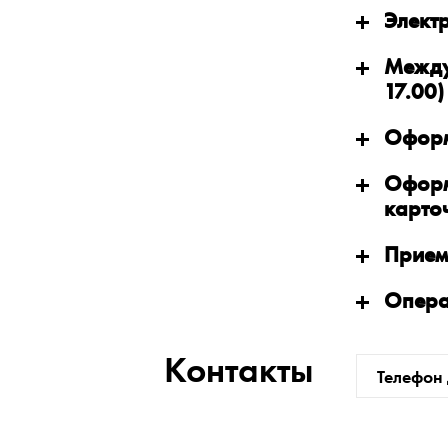
Элект
Между
17.00)
Оформ
Оформ
карто
Прием
Опера
Контакты
Телефон 