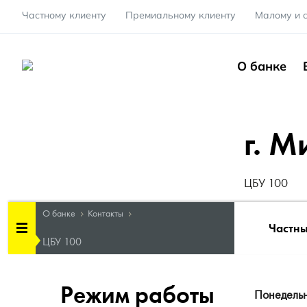
Частному клиенту
Премиальному клиенту
Малому и 
О банке
г. М
ЦБУ 100
О банке
Контакты
Частн
Центры банковских услуг
ЦБУ 100
Режим работы
Понедель