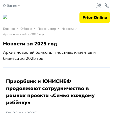
О банке
Prior Online
Главная
Главная
О банке
Пресс-центр
Новости
Архив новостей за 2025 год
О
Новости за 2025 год
банке
Архив новостей банка для частных клиентов и
Пресс-
бизнеса за 2025 год
центр
Новости
Приорбанк и ЮНИСНЕФ
Архив
продолжают сотрудничество в
новостей
за 2025
рамках проекта «Семья каждому
год
ребёнку»