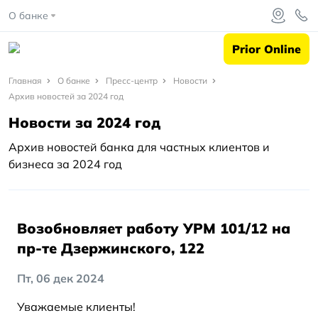
О банке
Prior Online
Главная
Главная
О банке
Пресс-центр
Новости
Архив новостей за 2024 год
О
Новости за 2024 год
банке
Архив новостей банка для частных клиентов и
Пресс-
бизнеса за 2024 год
центр
Новости
Возобновляет работу УРМ 101/12 на
Архив
пр-те Дзержинского, 122
новостей
за 2024
Пт, 06 дек 2024
год
Уважаемые клиенты!