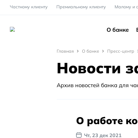
Частному клиенту
Премиальному клиенту
Малому и 
О банке
Главная
Главная
О банке
Пресс-центр
Новости з
О
банке
Пресс-
Архив новостей банка для ча
центр
Новости
Архив
О работе ко
новостей
за 2021
Чт, 23 дек 2021
год