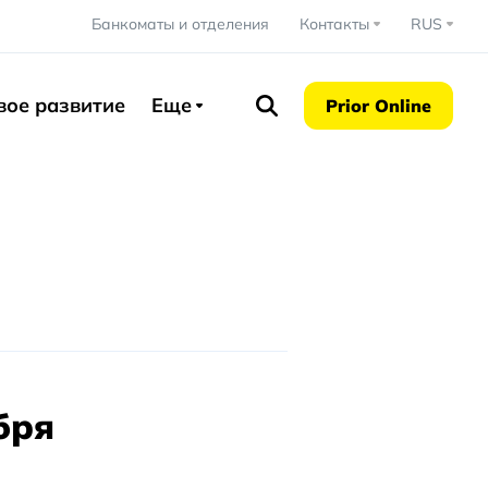
Банкоматы и отделения
Контакты
RUS
вое развитие
Еще
Prior Online
бря