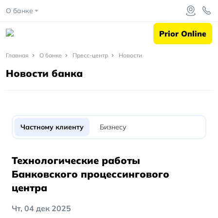
О банке
Prior Online
Главная
Главная
О банке
Пресс-центр
Новости
Новости банка
О
банке
Пресс-
центр
Частному клиенту
Бизнесу
Новости
Технологические работы
Банковского процессингового
центра
Чт, 04 дек 2025