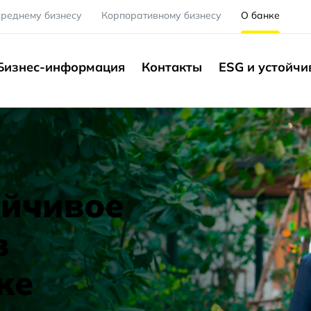
среднему бизнесу
Корпоративному бизнесу
О банке
Бизнес-информация
Контакты
ESG и устойчи
ойчивое
в
ке