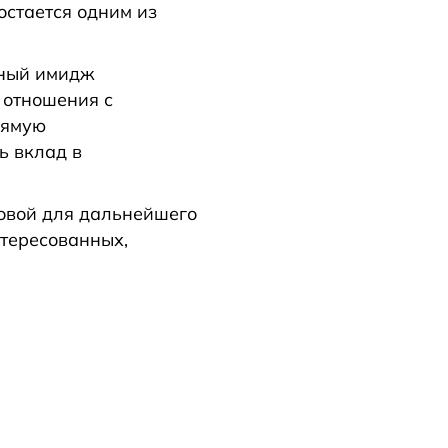
стается одним из
вный имидж
 отношения с
рямую
ь вклад в
новой для дальнейшего
нтересованных,