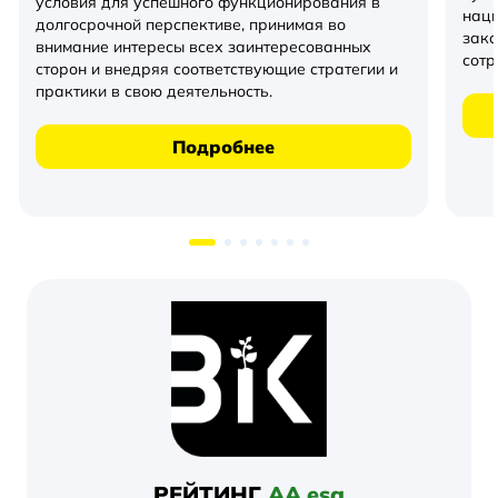
условия для успешного функционирования в
наци
долгосрочной перспективе, принимая во
зако
внимание интересы всех заинтересованных
сотр
сторон и внедряя соответствующие стратегии и
практики в свою деятельность.
Подробнее
РЕЙТИНГ
АА.esg