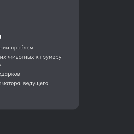
ы
нии проблем
их животных к грумеру
у
одарков
иматора, ведущего