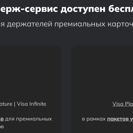
ерж-сервис доступен бес
я держателей премиальных карто
ture | Visa Infinite
Visa Pl
ов
для премиальных
в рамках
пакетов у
ов