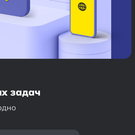
их задач
одно