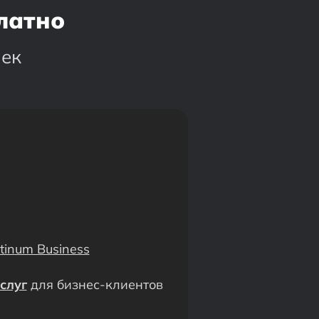
платно
чек
atinum Business
слуг
для бизнес-клиентов