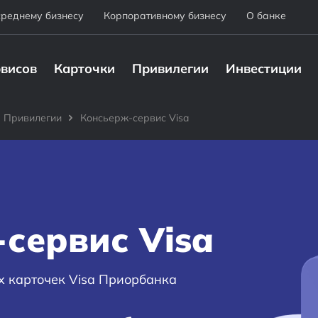
среднему бизнесу
Корпоративному бизнесу
О банке
рвисов
Карточки
Привилегии
Инвестиции
Привилегии
Консьерж-сервис Visa
сервис Visa
 карточек Visa Приорбанка