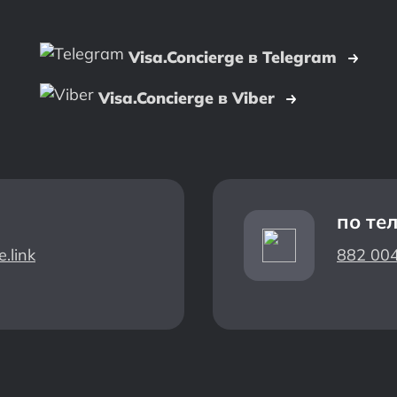
Visa.Concierge в Telegram
Visa.Concierge в Viber
по те
.link
882 00