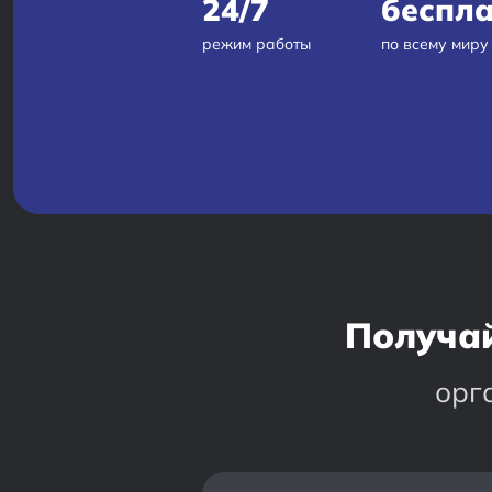
24/7
беспл
режим работы
по всему миру
Получай
орг