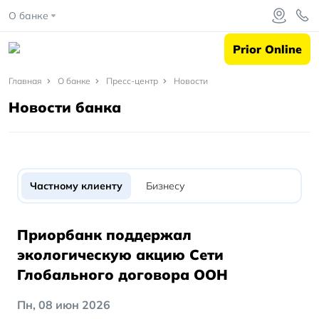
О банке
Prior Online
Главная
Главная
О банке
Пресс-центр
Новости
Новости банка
О
банке
Пресс-
центр
Частному клиенту
Бизнесу
Новости
Приорбанк поддержал
экологическую акцию Сети
Глобального договора ООН
Пн, 08 июн 2026