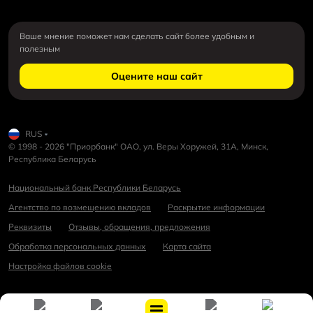
Ваше мнение поможет нам сделать сайт более удобным и
полезным
Оцените наш сайт
RUS
© 1998 - 2026 "Приорбанк" ОАО, ул. Веры Хоружей, 31А, Минск,
Республика Беларусь
Национальный банк Республики Беларусь
Агентство по возмещению вкладов
Раскрытие информации
Реквизиты
Отзывы, обращения, предложения
Обработка персональных данных
Карта сайта
Настройка файлов cookie
Разработка дизайна сайта
:
New Site