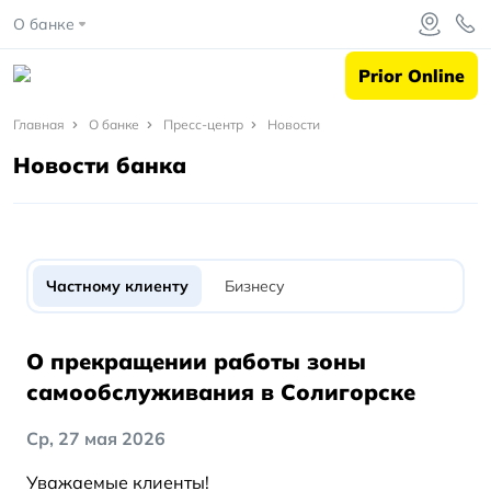
О банке
Prior Online
Главная
Главная
О банке
Пресс-центр
Новости
Новости банка
О
банке
Пресс-
центр
Частному клиенту
Бизнесу
Новости
О прекращении работы зоны
самообслуживания в Солигорске
Ср, 27 мая 2026
Уважаемые клиенты!